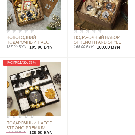
НОВОГОДНИЙ
ПОДАРОЧНЫЙ НАБОР
ПОДАРОЧНЫЙ НАБОР
STRENGTH AND STYLE
POWER BOX
187.00 BYN
109.00 BYN
168.00 BYN
109.00 BYN
РАСПРОДАЖА 35 %
ПОДАРОЧНЫЙ НАБОР
STRONG PREMIUM
213.00 BYN
139.00 BYN