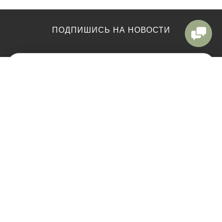
ПОДПИШИСЬ НА НОВОСТИ
КАТАЛОГ
ЕЛКИ ВЫСОТОЙ
Ёлки
Елки до 120см
Украшения
от 150 см до 170 см
Корзины под ёлку
от 180 см до 200 см
Ветки и веточки
от 210 см до 240 см
Акции
от 250 см до 270 см