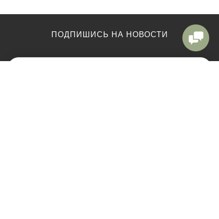
ПОДПИШИСЬ НА НОВОСТИ
КАТАЛОГ
ЕЛКИ ВЫСОТОЙ
Ёлки
Елки до 120см
Украшения
от 150 см до 170 см
Корзины под ёлку
от 180 см до 200 см
Ветки и веточки
от 210 см до 240 см
Акции
от 250 см до 270 см