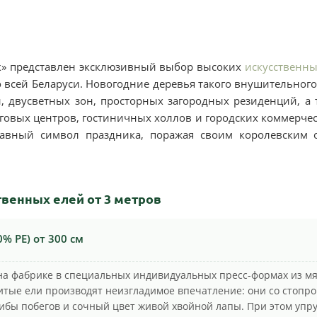
к» представлен эксклюзивный выбор высоких
искусственны
о всей Беларуси. Новогодние деревья такого внушительног
, двусветных зон, просторных загородных резиденций, а
говых центров, гостиничных холлов и городских коммерче
лавный символ праздника, поражая своим королевским 
венных елей от 3 метров
 PE) от 300 см
на фабрике в специальных индивидуальных пресс-формах из мя
итые ели производят неизгладимое впечатление: они со стопр
бы побегов и сочный цвет живой хвойной лапы. При этом упру