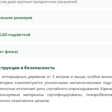
есом даже крупных праздничных украшений.
ольших размеров
 LED-подсветкой
кт флока)
трукции и безопасность
с интерьерных деревьев от 3 метров и выше, особое вни
атегории комплектуются усиленными металлическими подс
лностью исключает риск случайного опрокидывания. Каркас
пользуемые материалы сертифицированы, пожаробезоп
онних химических запахов.