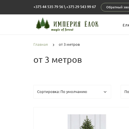
+375 44 535 79 56
\
+375 29 543 99 67
Обратный зво
ЁЛ
Главная
от 3 метров
от 3 метров